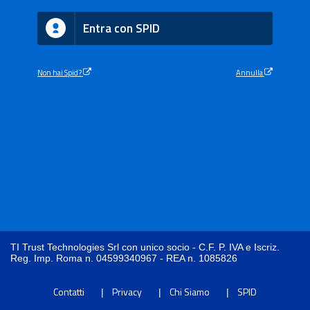
Entra con SPID
Non hai Spid?
Annulla
TI Trust Technologies Srl con unico socio - C.F. P. IVA e Iscriz.
Reg. Imp. Roma n. 04599340967 - REA n. 1085826
Contatti
Privacy
Chi Siamo
SPID