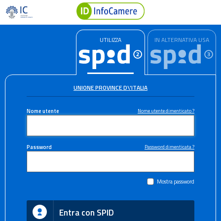
UTILIZZA
IN ALTERNATIVA USA
UNIONE PROVINCE D\'ITALIA
Nome utente
Nome utente dimenticato ?
Password
Password dimenticata ?
Mostra password
Entra con SPID