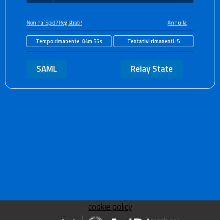
Non hai Spid? Registrati!
Annulla
Tempo rimanente:
04m 55s
Tentativi rimanenti:
5
SAML
Relay State
cookie policy