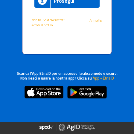
Prosegui
Non hai Spid? Registrati!
Annulla
Accedi al profilo
Scarica l'App EtnaID per un accesso facile,comodo e sicuro.
Non riesci a usare la nostra app? Clicca su
App - EtnaID