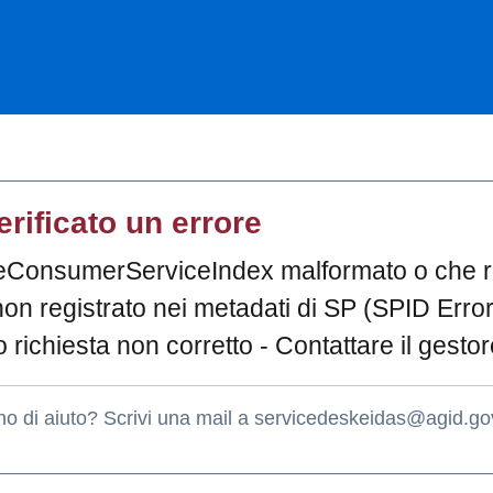
erificato un errore
teConsumerServiceIndex malformato o che ri
non registrato nei metadati di SP (SPID Err
 richiesta non corretto - Contattare il gestor
no di aiuto? Scrivi una mail a servicedeskeidas@agid.gov