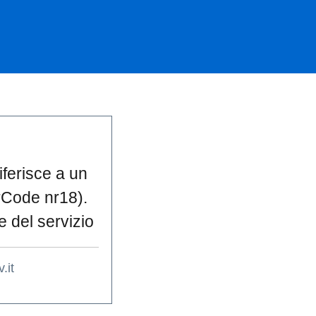
ferisce a un
orCode nr18).
e del servizio
.it